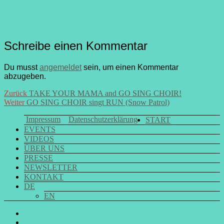
Schreibe einen Kommentar
Du musst
angemeldet
sein, um einen Kommentar
abzugeben.
Beitrags-
Vorheriger
Zurück
TAKE YOUR MAMA and GO SING CHOIR!
Nächster
Beitrag:
Weiter
GO SING CHOIR singt RUN (Snow Patrol)
Navigation
Beitrag:
Impressum
Datenschutzerklärung
START
EVENTS
VIDEOS
ÜBER UNS
PRESSE
NEWSLETTER
KONTAKT
DE
EN
GO
SING
GO