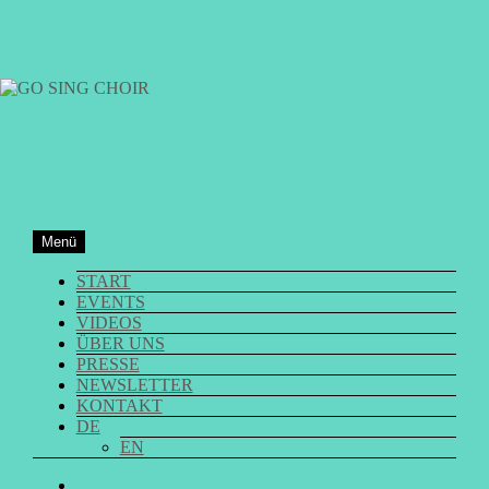
Zum
Inhalt
springen
GO SING CHOIR
Menü
START
EVENTS
VIDEOS
ÜBER UNS
PRESSE
NEWSLETTER
KONTAKT
DE
EN
GO