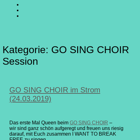
SING
GO
CHOIR
SING
GO
@
CHOIR
SING
E-
Facebook
@
CHOIR
Mail
Youtube
@
Instagram
Kategorie:
GO SING CHOIR
Session
GO SING CHOIR im Strom
(24.03.2019)
Das erste Mal Queen beim
GO SING CHOIR
–
wir sind ganz schön aufgeregt und freuen uns riesig
darauf, mit Euch zusammen I WANT TO BREAK
FREE zu singen.