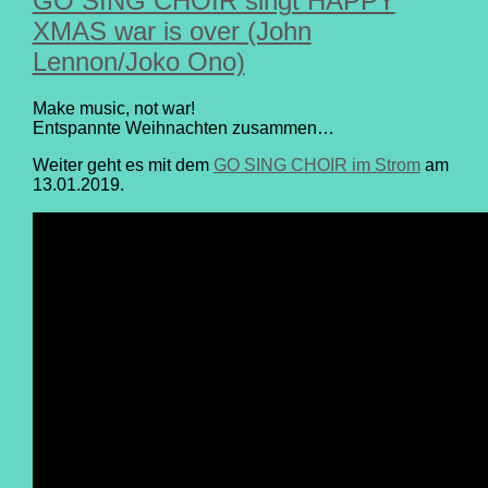
GO SING CHOIR singt HAPPY
XMAS war is over (John
Lennon/Joko Ono)
Make music, not war!
Entspannte Weihnachten zusammen…
Weiter geht es mit dem
GO SING CHOIR im Strom
am
13.01.2019.