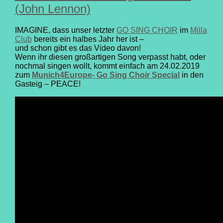
(John Lennon)
IMAGINE, dass unser letzter
GO SING CHOIR
im
Milla
Club
bereits ein halbes Jahr her ist –
und schon gibt es das Video davon!
Wenn ihr diesen großartigen Song verpasst habt, oder
nochmal singen wollt, kommt einfach am 24.02.2019
zum
Munich4Europe- Go Sing Choir Special
in den
Gasteig – PEACE!