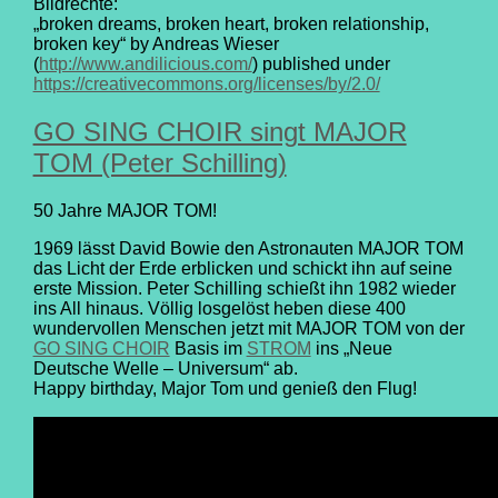
Bildrechte:
„broken dreams, broken heart, broken relationship,
broken key“ by Andreas Wieser
(
http://www.andilicious.com/
) published under
https://creativecommons.org/licenses/by/2.0/
GO SING CHOIR singt MAJOR
TOM (Peter Schilling)
50 Jahre MAJOR TOM!
1969 lässt David Bowie den Astronauten MAJOR TOM
das Licht der Erde erblicken und schickt ihn auf seine
erste Mission. Peter Schilling schießt ihn 1982 wieder
ins All hinaus. Völlig losgelöst heben diese 400
wundervollen Menschen jetzt mit MAJOR TOM von der
GO SING CHOIR
Basis im
STROM
ins „Neue
Deutsche Welle – Universum“ ab.
Happy birthday, Major Tom und genieß den Flug!