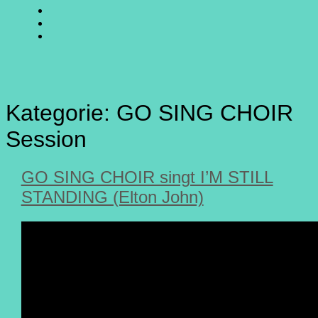
SING
GO
CHOIR
SING
GO
@
CHOIR
SING
E-
Facebook
@
CHOIR
Mail
Youtube
@
Instagram
Kategorie:
GO SING CHOIR
Session
GO SING CHOIR singt I’M STILL
STANDING (Elton John)