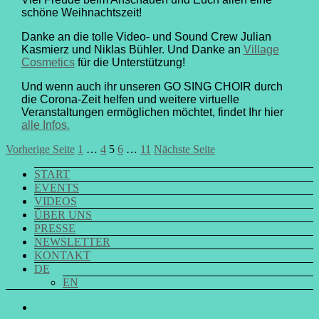
schöne Weihnachtszeit!
Danke an die tolle Video- und Sound Crew Julian
Kasmierz und Niklas Bühler. Und Danke an
Village
Cosmetics
für die Unterstützung!
Und
wenn auch ihr unseren
GO SING CHOIR
durch
die Corona-Zeit helfen und weitere virtuelle
Veranstaltungen ermöglichen möchtet, findet Ihr hier
alle Infos.
Seitennummerierung
Seite
Seite
Seite
Seite
Seite
Vorherige Seite
1
…
4
5
6
…
11
Nächste Seite
der
START
EVENTS
Beiträge
VIDEOS
ÜBER UNS
PRESSE
NEWSLETTER
KONTAKT
DE
EN
GO