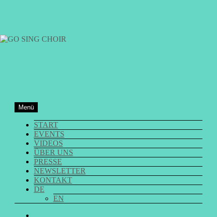
Zum
Inhalt
springen
GO SING CHOIR
Menü
START
EVENTS
VIDEOS
ÜBER UNS
PRESSE
NEWSLETTER
KONTAKT
DE
EN
GO