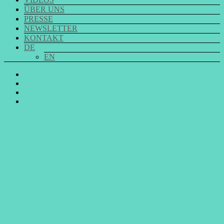
ÜBER UNS
PRESSE
NEWSLETTER
KONTAKT
DE
EN
GO
SING
GO
CHOIR
SING
GO
@
CHOIR
SING
E-
Facebook
@
CHOIR
Mail
Youtube
@
Instagram