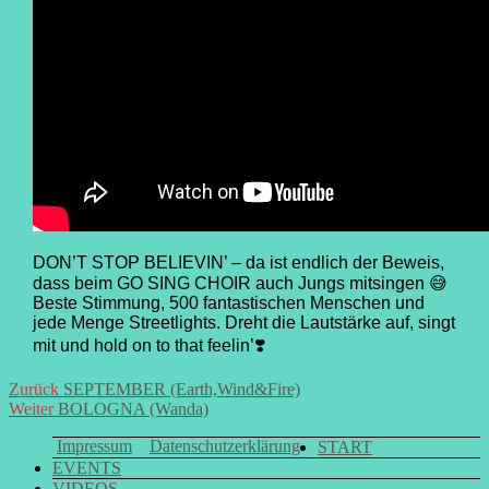
DON’T STOP BELIEVIN’ – da ist endlich der Beweis,
dass beim
GO SING CHOIR
auch Jungs mitsingen 😅
Beste Stimmung, 500 fantastischen Menschen und
jede Menge Streetlights. Dreht die Lautstärke auf, singt
mit und hold on to that feelin’❣️
Beitrags-
Vorheriger
Zurück
SEPTEMBER (Earth,Wind&Fire)
Nächster
Beitrag:
Weiter
BOLOGNA (Wanda)
Navigation
Beitrag:
Impressum
Datenschutzerklärung
START
EVENTS
VIDEOS