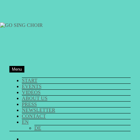
Skip
to
content
GO SING CHOIR
Menu
START
EVENTS
VIDEOS
ABOUT US
PRESS
NEWSLETTER
CONTACT
EN
DE
GO