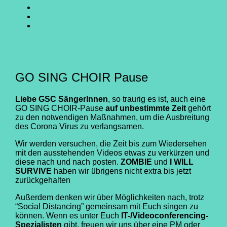
SING
GO
CHOIR
SING
GO
@
CHOIR
SING
E-
Facebook
@
CHOIR
Mail
Youtube
@
Instagram
GO SING CHOIR Pause
Liebe GSC SängerInnen
, so traurig es ist, auch eine
GO SING CHOIR-Pause
auf unbestimmte Zeit
gehört
zu den notwendigen Maßnahmen, um die Ausbreitung
des Corona Virus zu verlangsamen.
Wir werden versuchen, die Zeit bis zum Wiedersehen
mit den ausstehenden Videos etwas zu verkürzen und
diese nach und nach posten.
ZOMBIE
und
I WILL
SURVIVE
haben wir übrigens nicht extra bis jetzt
zurückgehalten
Außerdem denken wir über Möglichkeiten nach, trotz
“Social Distancing” gemeinsam mit Euch singen zu
können. Wenn es unter Euch
IT-/Videoconferencing-
Spezialisten
gibt, freuen wir uns über eine PM oder