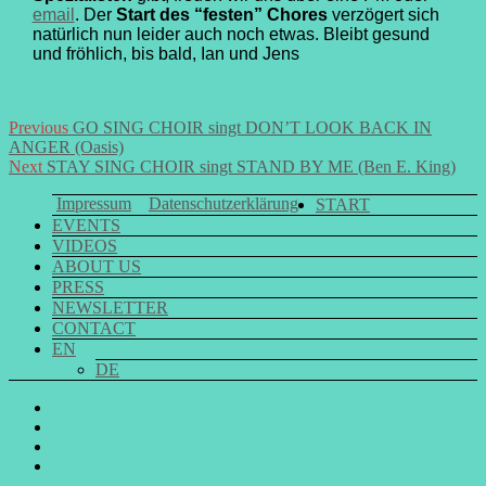
email
. Der
Start des “festen” Chores
verzögert sich
natürlich nun leider auch noch etwas. Bleibt gesund
und fröhlich, bis bald, Ian und Jens
Post
Previous
Previous
GO SING CHOIR singt DON’T LOOK BACK IN
post:
ANGER (Oasis)
navigation
Next
Next
STAY SING CHOIR singt STAND BY ME (Ben E. King)
post:
Impressum
Datenschutzerklärung
START
EVENTS
VIDEOS
ABOUT US
PRESS
NEWSLETTER
CONTACT
EN
DE
GO
SING
GO
CHOIR
SING
GO
@
CHOIR
SING
E-
Facebook
@
CHOIR
Mail