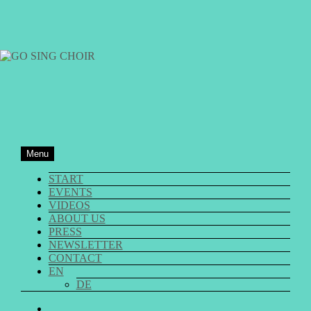
Skip
to
content
GO SING CHOIR
Menu
START
EVENTS
VIDEOS
ABOUT US
PRESS
NEWSLETTER
CONTACT
EN
DE
GO