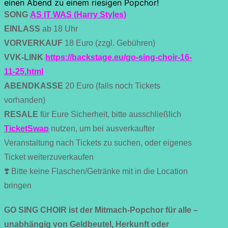
einen Abend zu einem riesigen Popchor!
SONG
AS IT WAS (Harry Styles)
EINLASS
ab 18 Uhr
VORVERKAUF
18 Euro (zzgl. Gebühren)
VVK-LINK
https://backstage.eu/go-sing-choir-16-
11-25.html
ABENDKASSE
20 Euro (falls noch Tickets
vorhanden)
RESALE
für Eure Sicherheit, bitte ausschließlich
TicketSwap
nutzen, um bei ausverkaufter
Veranstaltung nach Tickets zu suchen, oder eigenes
Ticket weiterzuverkaufen
❣️ Bitte keine Flaschen/Getränke mit in die Location
bringen
GO SING CHOIR ist der Mitmach-Popchor für alle –
unabhängig von Geldbeutel, Herkunft oder