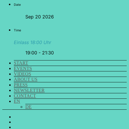
Date
Sep 20 2026
Time
Einlass 18:00 Uhr
19:00 - 21:30
START
EVENTS
VIDEOS
ABOUT US
PRESS
NEWSLETTER
CONTACT
EN
DE
GO
SING
GO
CHOIR
SING
GO