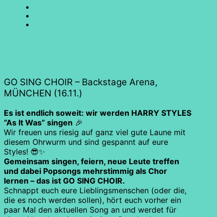
SING
GO
CHOIR
SING
GO
@
CHOIR
SING
E-
Facebook
@
CHOIR
Mail
Youtube
@
Instagram
GO SING CHOIR – Backstage Arena,
MÜNCHEN (16.11.)
Es ist endlich soweit: wir werden HARRY STYLES
“As It Was” singen
🎉
Wir freuen uns riesig auf ganz viel gute Laune mit
diesem Ohrwurm und sind gespannt auf eure
Styles! 😎✨
Gemeinsam singen, feiern, neue Leute treffen
und dabei Popsongs mehrstimmig als Chor
lernen – das ist GO SING CHOIR.
Schnappt euch eure Lieblingsmenschen (oder die,
die es noch werden sollen), hört euch vorher ein
paar Mal den aktuellen Song an und werdet für