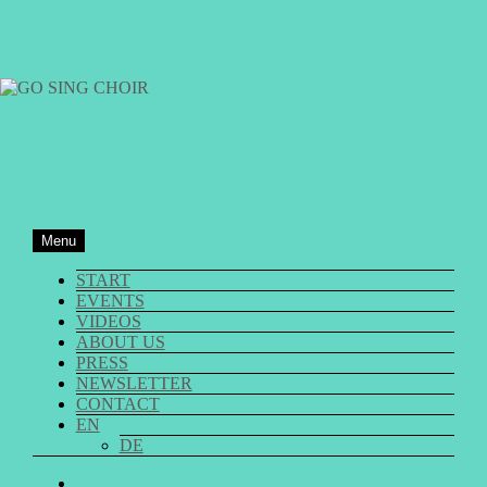
Skip
to
content
GO SING CHOIR
Menu
START
EVENTS
VIDEOS
ABOUT US
PRESS
NEWSLETTER
CONTACT
EN
DE
GO