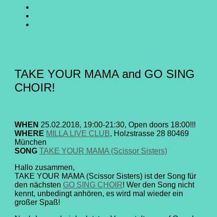
SING
GO
CHOIR
SING
GO
@
CHOIR
SING
E-
Facebook
@
CHOIR
Mail
Youtube
@
Instagram
TAKE YOUR MAMA and GO SING
CHOIR!
WHEN
25.02.2018, 19:00-21:30, Open doors 18:00!!!
WHERE
MILLA LIVE CLUB
, Holzstrasse 28 80469
München
SONG
TAKE YOUR MAMA (Scissor Sisters)
Hallo zusammen,
TAKE YOUR MAMA (Scissor Sisters) ist der Song für
den nächsten
GO SING CHOIR
! Wer den Song nicht
kennt, unbedingt anhören, es wird mal wieder ein
großer Spaß!