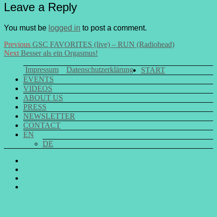
Leave a Reply
You must be
logged in
to post a comment.
Post
Previous
Previous
GSC FAVORITES (live) – RUN (Radiohead)
Next
post:
Next
Besser als ein Orgasmus!
navigation
post:
Impressum
Datenschutzerklärung
START
EVENTS
VIDEOS
ABOUT US
PRESS
NEWSLETTER
CONTACT
EN
DE
GO
SING
GO
CHOIR
SING
GO
@
CHOIR
SING
E-
Facebook
@
CHOIR
Mail
Youtube
@
Instagram