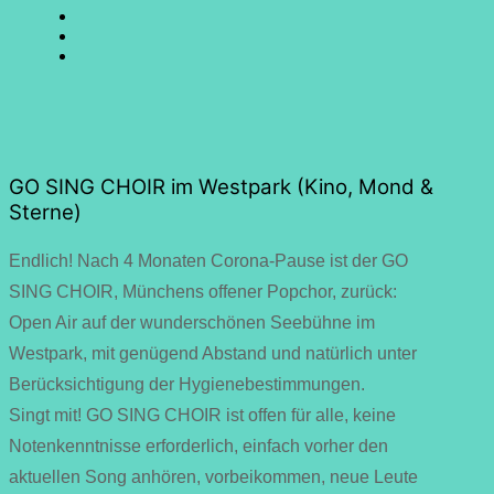
SING
GO
CHOIR
SING
GO
@
CHOIR
SING
E-
Facebook
@
CHOIR
Mail
Youtube
@
Instagram
GO SING CHOIR im Westpark (Kino, Mond &
Sterne)
Endlich! Nach 4 Monaten Corona-Pause ist der GO
SING CHOIR, Münchens offener Popchor, zurück:
Open Air auf der wunderschönen Seebühne im
Westpark, mit genügend Abstand und natürlich unter
Berücksichtigung der Hygienebestimmungen.
Singt mit! GO SING CHOIR ist offen für alle, keine
Notenkenntnisse erforderlich, einfach vorher den
aktuellen Song anhören, vorbeikommen, neue Leute