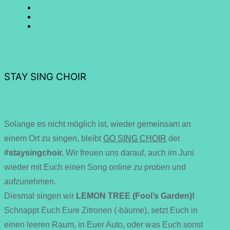
SING
GO
CHOIR
SING
GO
@
CHOIR
SING
E-
Facebook
@
CHOIR
Mail
Youtube
@
Instagram
STAY SING CHOIR
Solange es nicht möglich ist, wieder gemeinsam an
einem Ort zu singen, bleibt
GO SING CHOIR
der
#staysingchoir.
Wir freuen uns darauf, auch im Juni
wieder mit Euch einen Song online zu proben und
aufzunehmen.
Diesmal singen wir
LEMON TREE
(Fool’s Garden)!
Schnappt Euch Eure Zitronen (-bäume), setzt Euch in
einen leeren Raum, in Euer Auto, oder was Euch sonst