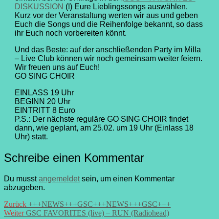
DISKUSSION
(!) Eure Lieblingssongs auswählen.
Kurz vor der Veranstaltung werten wir aus und geben
Euch die Songs und die Reihenfolge bekannt, so dass
ihr Euch noch vorbereiten könnt.
Und das Beste: auf der anschließenden Party im Milla
– Live Club können wir noch gemeinsam weiter feiern.
Wir freuen uns auf Euch!
GO SING CHOIR
EINLASS 19 Uhr
BEGINN 20 Uhr
EINTRITT 8 Euro
P.S.: Der nächste reguläre GO SING CHOIR findet
dann, wie geplant, am 25.02. um 19 Uhr (Einlass 18
Uhr) statt.
Schreibe einen Kommentar
Du musst
angemeldet
sein, um einen Kommentar
abzugeben.
Beitrags-
Vorheriger
Zurück
+++NEWS+++GSC+++NEWS+++GSC+++
Nächster
Beitrag:
Weiter
GSC FAVORITES (live) – RUN (Radiohead)