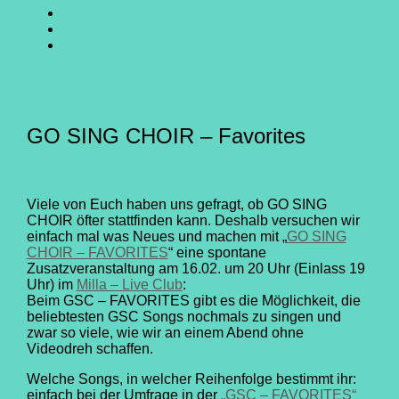
SING
GO
CHOIR
SING
GO
@
CHOIR
SING
E-
Facebook
@
CHOIR
Mail
Youtube
@
Instagram
GO SING CHOIR – Favorites
Viele von Euch haben uns gefragt, ob GO SING
CHOIR öfter stattfinden kann. Deshalb versuchen wir
einfach mal was Neues und machen mit „
GO SING
CHOIR – FAVORITES
“ eine spontane
Zusatzveranstaltung am 16.02. um 20 Uhr (Einlass 19
Uhr) im
Milla – Live Club
:
Beim GSC – FAVORITES gibt es die Möglichkeit, die
beliebtesten GSC Songs nochmals zu singen und
zwar so viele, wie wir an einem Abend ohne
Videodreh schaffen.
Welche Songs, in welcher Reihenfolge bestimmt ihr:
einfach bei der Umfrage in der
„GSC – FAVORITES“