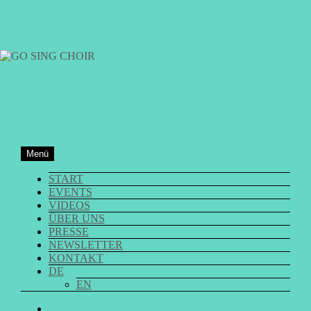
Zum
Inhalt
springen
GO SING CHOIR
Menü
START
EVENTS
VIDEOS
ÜBER UNS
PRESSE
NEWSLETTER
KONTAKT
DE
EN
GO