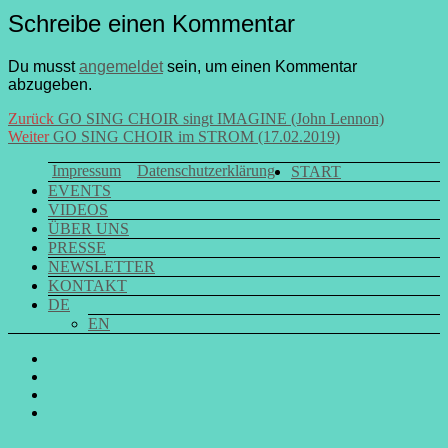
Schreibe einen Kommentar
Du musst
angemeldet
sein, um einen Kommentar
abzugeben.
Beitrags-
Vorheriger
Zurück
GO SING CHOIR singt IMAGINE (John Lennon)
Nächster
Beitrag:
Weiter
GO SING CHOIR im STROM (17.02.2019)
Navigation
Beitrag:
Impressum
Datenschutzerklärung
START
EVENTS
VIDEOS
ÜBER UNS
PRESSE
NEWSLETTER
KONTAKT
DE
EN
GO
SING
GO
CHOIR
SING
GO
@
CHOIR
SING
E-
Facebook
@
CHOIR
Mail
Youtube
@