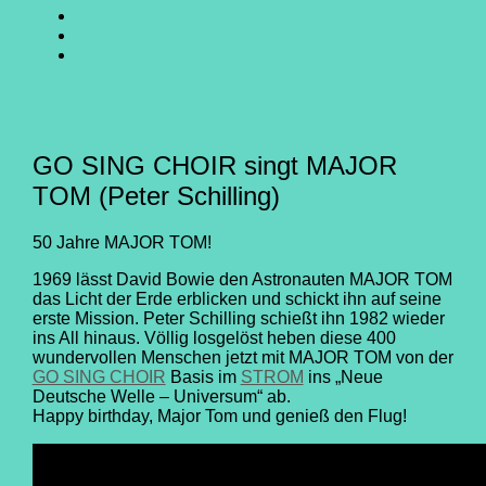
SING
GO
CHOIR
SING
GO
@
CHOIR
SING
E-
Facebook
@
CHOIR
Mail
Youtube
@
Instagram
GO SING CHOIR singt MAJOR
TOM (Peter Schilling)
50 Jahre MAJOR TOM!
1969 lässt David Bowie den Astronauten MAJOR TOM
das Licht der Erde erblicken und schickt ihn auf seine
erste Mission. Peter Schilling schießt ihn 1982 wieder
ins All hinaus. Völlig losgelöst heben diese 400
wundervollen Menschen jetzt mit MAJOR TOM von der
GO SING CHOIR
Basis im
STROM
ins „Neue
Deutsche Welle – Universum“ ab.
Happy birthday, Major Tom und genieß den Flug!