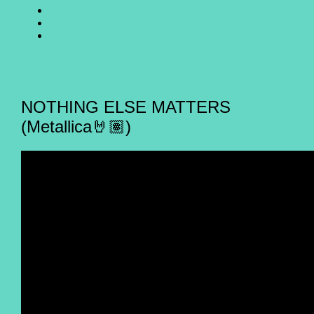
SING
GO
CHOIR
SING
GO
@
CHOIR
SING
E-
Facebook
@
CHOIR
Mail
Youtube
@
Instagram
NOTHING ELSE MATTERS
(Metallica🤘🏽)