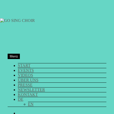
Zum
Inhalt
springen
GO SING CHOIR
Menü
START
EVENTS
VIDEOS
ÜBER UNS
PRESSE
NEWSLETTER
KONTAKT
DE
EN
GO