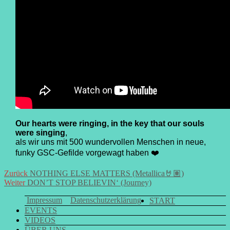
Our hearts were ringing, in the key that our souls
were singing
,
als wir uns mit 500 wundervollen Menschen in neue,
funky GSC-Gefilde vorgewagt haben ❤️
Beitrags-
Vorheriger
Zurück
NOTHING ELSE MATTERS (Metallica🤘🏽)
Nächster
Beitrag:
Weiter
DON’T STOP BELIEVIN‘ (Journey)
Navigation
Beitrag:
Impressum
Datenschutzerklärung
START
EVENTS
VIDEOS
ÜBER UNS