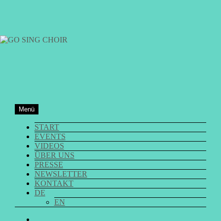
Zum
Inhalt
springen
GO SING CHOIR
Menü
START
EVENTS
VIDEOS
ÜBER UNS
PRESSE
NEWSLETTER
KONTAKT
DE
EN
GO