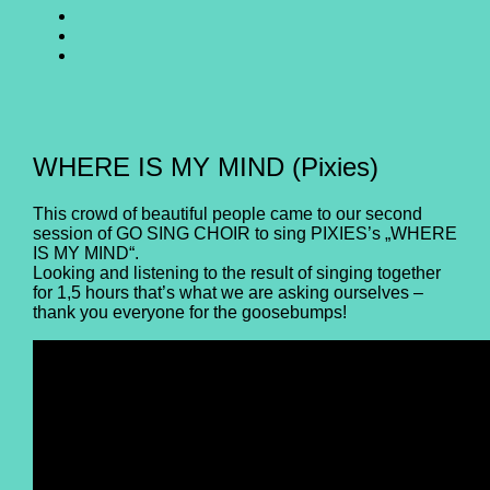
SING
GO
CHOIR
SING
GO
@
CHOIR
SING
E-
Facebook
@
CHOIR
Mail
Youtube
@
Instagram
WHERE IS MY MIND (Pixies)
This crowd of beautiful people came to our second
session of GO SING CHOIR to sing PIXIES’s „WHERE
IS MY MIND“.
Looking and listening to the result of singing together
for 1,5 hours that’s what we are asking ourselves –
thank you everyone for the goosebumps!