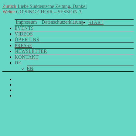
Beitrags-
Vorheriger
Zurück
Liebe Süddeutsche Zeitung, Danke!
Nächster
Beitrag:
Weiter
GO SING CHOIR – SESSION 3
Navigation
Beitrag:
Impressum
Datenschutzerklärung
START
EVENTS
VIDEOS
ÜBER UNS
PRESSE
NEWSLETTER
KONTAKT
DE
EN
GO
SING
GO
CHOIR
SING
GO
@
CHOIR
SING
E-
Facebook
@
CHOIR
Mail
Youtube
@
Instagram