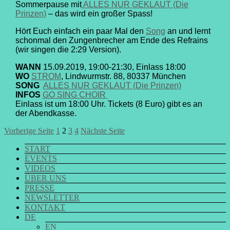
Sommerpause mit
ALLES NUR GEKLAUT (Die
Prinzen)
– das wird ein großer Spass!
Hört Euch einfach ein paar Mal den
Song
an und lernt
schonmal den Zungenbrecher am Ende des Refrains
(wir singen die 2:29 Version).
WANN
15.09.2019, 19:00-21:30, Einlass 18:00
WO
STROM
, Lindwurmstr. 88, 80337 München
SONG
ALLES NUR GEKLAUT (Die Prinzen)
INFOS
GO SING CHOIR
Einlass ist um 18:00 Uhr. Tickets (8 Euro) gibt es an
der Abendkasse.
Seitennummerierung
Seite
Seite
Seite
Seite
Vorherige Seite
1
2
3
4
Nächste Seite
der
START
EVENTS
Beiträge
VIDEOS
ÜBER UNS
PRESSE
NEWSLETTER
KONTAKT
DE
EN