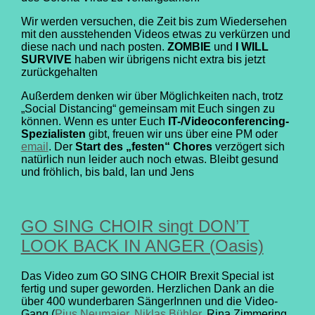
Wir werden versuchen, die Zeit bis zum Wiedersehen
mit den ausstehenden Videos etwas zu verkürzen und
diese nach und nach posten.
ZOMBIE
und
I WILL
SURVIVE
haben wir übrigens nicht extra bis jetzt
zurückgehalten
Außerdem denken wir über Möglichkeiten nach, trotz
„Social Distancing“ gemeinsam mit Euch singen zu
können. Wenn es unter Euch
IT-/Videoconferencing-
Spezialisten
gibt, freuen wir uns über eine PM oder
email
. Der
Start des „festen“ Chores
verzögert sich
natürlich nun leider auch noch etwas. Bleibt gesund
und fröhlich, bis bald, Ian und Jens
GO SING CHOIR singt DON’T
LOOK BACK IN ANGER (Oasis)
Das Video zum GO SING CHOIR Brexit Special ist
fertig und super geworden. Herzlichen Dank an die
über 400 wunderbaren SängerInnen und die Video-
Gang (
Pius Neumaier
,
Niklas Bühler
, Rina Zimmering,