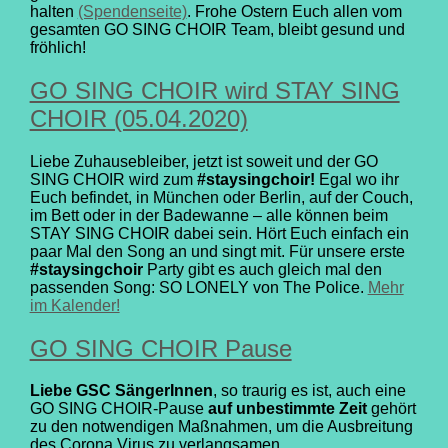
halten
(Spendenseite)
. Frohe Ostern Euch allen vom
gesamten GO SING CHOIR Team, bleibt gesund und
fröhlich!
GO SING CHOIR wird STAY SING
CHOIR (05.04.2020)
Liebe Zuhausebleiber, jetzt ist soweit und der GO
SING CHOIR wird zum
#staysingchoir!
Egal wo ihr
Euch befindet, in München oder Berlin, auf der Couch,
im Bett oder in der Badewanne – alle können beim
STAY SING CHOIR dabei sein. Hört Euch einfach ein
paar Mal den Song an und singt mit. Für unsere erste
#staysingchoir
Party gibt es auch gleich mal den
passenden Song: SO LONELY von The Police.
Mehr
im Kalender!
GO SING CHOIR Pause
Liebe GSC SängerInnen
, so traurig es ist, auch eine
GO SING CHOIR-Pause
auf unbestimmte Zeit
gehört
zu den notwendigen Maßnahmen, um die Ausbreitung
des Corona Virus zu verlangsamen.