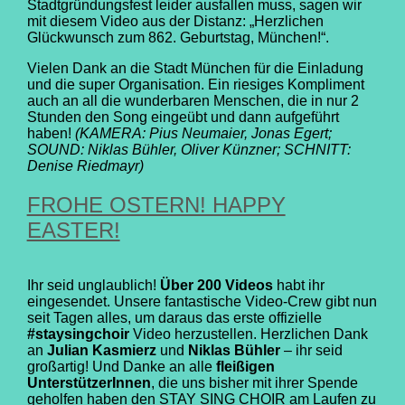
Stadtgründungsfest leider ausfallen muss, sagen wir
mit diesem Video aus der Distanz: „Herzl
ichen
Glückwunsch zum 862. Geburtstag, München!“.
Vielen Dank an die Stadt München für die Einladung
und die super Organisation. Ein riesiges Kompliment
auch an all die wunderbaren Menschen, die in nur 2
Stunden den Song eingeübt und dann aufgeführt
haben!
(KAMERA: Pius Neumaier, Jonas Egert;
SOUND: Niklas Bühler, Oliver Künzner; SCHNITT:
Denise Riedmayr)
FROHE OSTERN! HAPPY
EASTER!
Ihr seid unglaublich!
Über 200 Videos
habt ihr
eingesendet. Unsere fantastische Video-Crew gibt nun
seit Tagen alles, um daraus das erste offizielle
#staysingchoir
Video herzustellen. Herzlichen Dank
an
Julian Kasmierz
und
Niklas Bühler
– ihr seid
großartig! Und Danke an alle
fleißigen
UnterstützerInnen
, die uns bisher mit ihrer Spende
geholfen haben den STAY SING CHOIR am Laufen zu