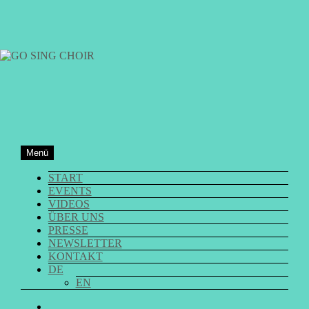
Zum
Inhalt
springen
GO SING CHOIR
Menü
START
EVENTS
VIDEOS
ÜBER UNS
PRESSE
NEWSLETTER
KONTAKT
DE
EN
GO