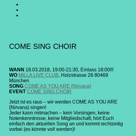
SING
GO
CHOIR
SING
GO
@
CHOIR
SING
E-
Facebook
@
CHOIR
Mail
Youtube
@
Instagram
COME SING CHOIR
WANN
18.03.2018, 19:00-21:30, Einlass 18:00!!!
WO
MILLA LIVE CLUB
, Holzstrasse 28 80469
München
SONG
COME AS YOU ARE (Nirvana)
EVENT
COME SING CHOIR
Jetzt ist es raus – wir werden COME AS YOU ARE
(Nirvana) singen!
Jeder kann mitmachen – kein Vorsingen, keine
Notenkenntnisse, keine Mitgliedschaft, hört Euch
einfach den aktuellen Song an und kommt rechtzeitig
vorbei (es könnte voll werden)!