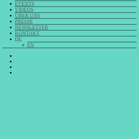
EVENTS
VIDEOS
ÜBER UNS
PRESSE
NEWSLETTER
KONTAKT
DE
EN
GO
SING
GO
CHOIR
SING
GO
@
CHOIR
SING
E-
Facebook
@
CHOIR
Mail
Youtube
@
Instagram