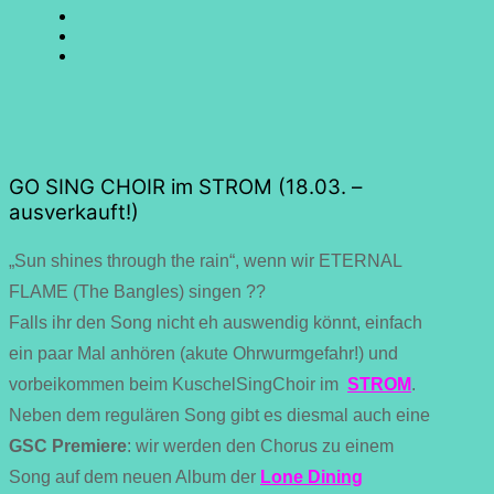
SING
GO
CHOIR
SING
GO
@
CHOIR
SING
E-
Facebook
@
CHOIR
Mail
Youtube
@
Instagram
GO SING CHOIR im STROM (18.03. –
ausverkauft!)
„Sun shines through the rain“, wenn wir ETERNAL
FLAME (The Bangles) singen ??
Falls ihr den Song nicht eh auswendig könnt, einfach
ein paar Mal anhören (akute Ohrwurmgefahr!) und
vorbeikommen beim KuschelSingChoir im
STROM
.
Neben dem regulären Song gibt es diesmal auch eine
GSC Premiere
: wir werden den Chorus zu einem
Song auf dem neuen Album der
Lone Dining