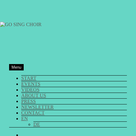
Skip
to
content
GO SING CHOIR
Menu
START
EVENTS
VIDEOS
ABOUT US
PRESS
NEWSLETTER
CONTACT
EN
DE
GO