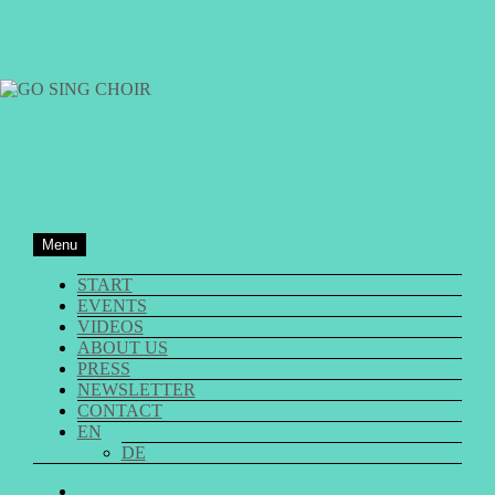
Skip
to
content
GO SING CHOIR
Menu
START
EVENTS
VIDEOS
ABOUT US
PRESS
NEWSLETTER
CONTACT
EN
DE
GO