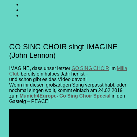
SING
GO
CHOIR
SING
GO
@
CHOIR
SING
E-
Facebook
@
CHOIR
Mail
Youtube
@
Instagram
GO SING CHOIR singt IMAGINE
(John Lennon)
IMAGINE, dass unser letzter
GO SING CHOIR
im
Milla
Club
bereits ein halbes Jahr her ist –
und schon gibt es das Video davon!
Wenn ihr diesen großartigen Song verpasst habt, oder
nochmal singen wollt, kommt einfach am 24.02.2019
zum
Munich4Europe- Go Sing Choir Special
in den
Gasteig – PEACE!