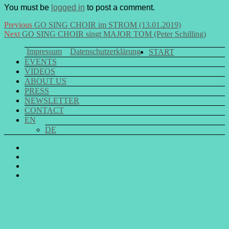
You must be
logged in
to post a comment.
Post
Previous
Previous
GO SING CHOIR im STROM (13.01.2019)
Next
post:
Next
GO SING CHOIR singt MAJOR TOM (Peter Schilling)
navigation
post:
Impressum
Datenschutzerklärung
START
EVENTS
VIDEOS
ABOUT US
PRESS
NEWSLETTER
CONTACT
EN
DE
GO
SING
GO
CHOIR
SING
GO
@
CHOIR
SING
E-
Facebook
@
CHOIR
Mail
Youtube
@
Instagram