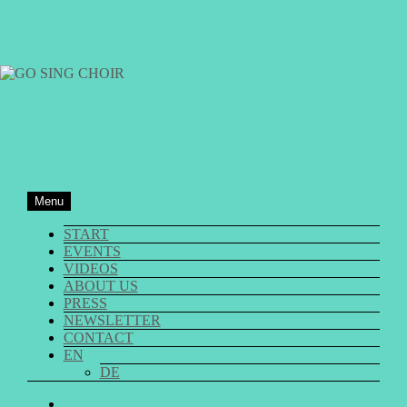
Skip
to
content
GO SING CHOIR
Menu
START
EVENTS
VIDEOS
ABOUT US
PRESS
NEWSLETTER
CONTACT
EN
DE
GO