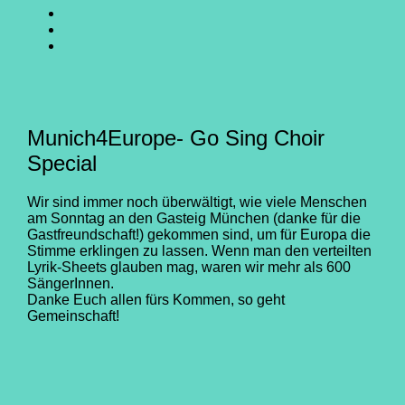
SING
GO
CHOIR
SING
GO
@
CHOIR
SING
E-
Facebook
@
CHOIR
Mail
Youtube
@
Instagram
Munich4Europe- Go Sing Choir
Special
Wir sind immer noch überwältigt, wie viele Menschen
am Sonntag an den Gasteig München (danke für die
Gastfreundschaft!) gekommen sind, um für Europa die
Stimme erklingen zu lassen. Wenn man den verteilten
Lyrik-Sheets glauben mag, waren wir mehr als 600
SängerInnen.
Danke Euch allen fürs Kommen, so geht
Gemeinschaft!