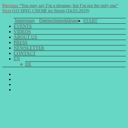
Post
Previous
Previous
“You may say I’m a dreamer, but I’m not the only one”
Next
post:
Next
GO SING CHOIR im Strom (24.03.2019)
navigation
post:
Impressum
Datenschutzerklärung
START
EVENTS
VIDEOS
ABOUT US
PRESS
NEWSLETTER
CONTACT
EN
DE
GO
SING
GO
CHOIR
SING
GO
@
CHOIR
SING
E-
Facebook
@
CHOIR
Mail
Youtube
@
Instagram