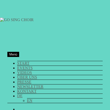
Zum
Inhalt
springen
GO SING CHOIR
Menü
START
EVENTS
VIDEOS
ÜBER UNS
PRESSE
NEWSLETTER
KONTAKT
DE
EN
GO