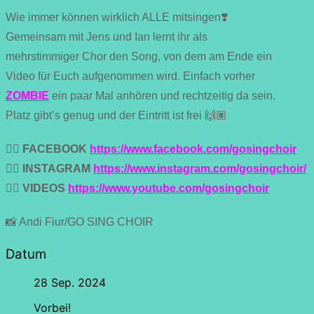
Wie immer können wirklich ALLE mitsingen❣️
Gemeinsam mit Jens und Ian lernt ihr als
mehrstimmiger Chor den Song, von dem am Ende ein
Video für Euch aufgenommen wird. Einfach vorher
ZOMBIE
ein paar Mal anhören und rechtzeitig da sein.
Platz gibt’s genug und der Eintritt ist frei 🙌🏽
👉🏼
FACEBOOK
https://www.facebook.com/gosingchoir
👉🏼
INSTAGRAM
https://www.instagram.com/gosingchoir/
👉🏼
VIDEOS
https://www.youtube.com/gosingchoir
📸 Andi Fiur/GO SING CHOIR
Datum
28 Sep. 2024
Vorbei!