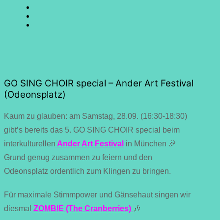
SING
GO
CHOIR
SING
GO
@
CHOIR
SING
E-
Facebook
@
CHOIR
Mail
Youtube
@
Instagram
GO SING CHOIR special – Ander Art Festival
(Odeonsplatz)
Kaum zu glauben: am Samstag, 28.09. (16:30-18:30)
gibt’s bereits das 5. GO SING CHOIR special beim
interkulturellen
Ander Art Festival
in München 🎉
Grund genug zusammen zu feiern und den
Odeonsplatz ordentlich zum Klingen zu bringen.
Für maximale Stimmpower und Gänsehaut singen wir
diesmal
ZOMBIE (The Cranberries)
🎶