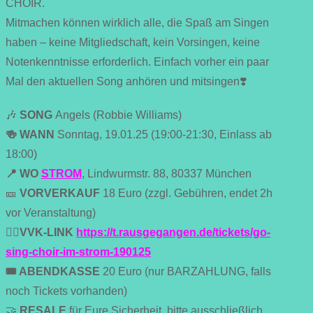
CHOIR.
Mitmachen können wirklich alle, die Spaß am Singen
haben – keine Mitgliedschaft, kein Vorsingen, keine
Notenkenntnisse erforderlich. Einfach vorher ein paar
Mal den aktuellen Song anhören und mitsingen❣️
🎶
SONG
Angels (Robbie Williams)
🍻 WANN
Sonntag, 19.01.25 (19:00-21:30, Einlass ab
18:00)
📍 WO
STROM
, Lindwurmstr. 88, 80337 München
🎫
VORVERKAUF
18 Euro (zzgl. Gebühren, endet 2h
vor Veranstaltung)
👉🏼VVK-LINK
https://t.rausgegangen.de/tickets/go-
sing-choir-im-strom-190125
🎟 ABENDKASSE
20 Euro (nur BARZAHLUNG, falls
noch Tickets vorhanden)
🤝
RESALE
für Eure Sicherheit, bitte ausschließlich