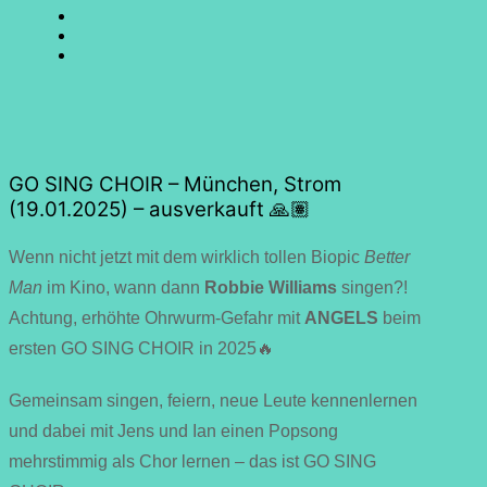
SING
GO
CHOIR
SING
GO
@
CHOIR
SING
E-
Facebook
@
CHOIR
Mail
Youtube
@
Instagram
GO SING CHOIR – München, Strom
(19.01.2025) – ausverkauft 🙏🏽
Wenn nicht jetzt mit dem wirklich tollen Biopic
Better
Man
im Kino, wann dann
Robbie Williams
singen?!
Achtung, erhöhte Ohrwurm-Gefahr mit
ANGELS
beim
ersten GO SING CHOIR in 2025🔥
Gemeinsam singen, feiern, neue Leute kennenlernen
und dabei mit Jens und Ian einen Popsong
mehrstimmig als Chor lernen – das ist GO SING