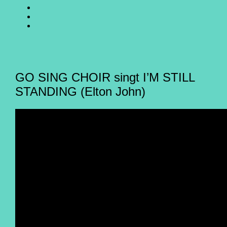
SING
GO
CHOIR
SING
GO
@
CHOIR
SING
E-
Facebook
@
CHOIR
Mail
Youtube
@
Instagram
GO SING CHOIR singt I’M STILL
STANDING (Elton John)