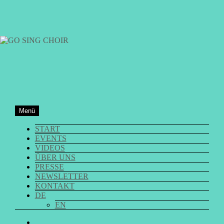
Zum
Inhalt
springen
GO SING CHOIR
Menü
START
EVENTS
VIDEOS
ÜBER UNS
PRESSE
NEWSLETTER
KONTAKT
DE
EN
GO