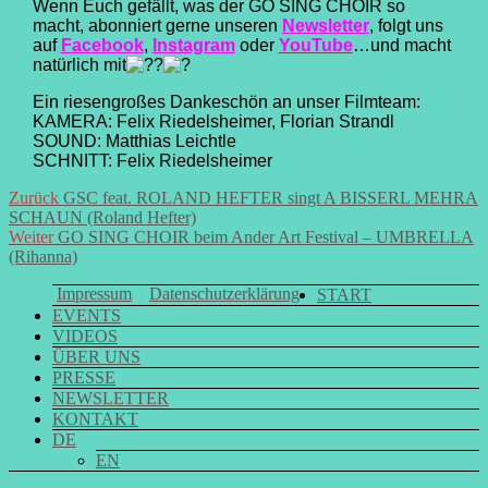
Wenn Euch gefällt, was der
GO SING CHOIR
so
macht, abonniert gerne unseren
Newsletter
, folgt uns
auf
Facebook
,
Instagram
oder
YouTube
…und macht
natürlich mit
Ein riesengroßes Dankeschön an unser Filmteam:
KAMERA: Felix Riedelsheimer, Florian Strandl
SOUND: Matthias Leichtle
SCHNITT: Felix Riedelsheimer
Beitrags-
Vorheriger
Zurück
GSC feat. ROLAND HEFTER singt A BISSERL MEHRA
Beitrag:
SCHAUN (Roland Hefter)
Navigation
Nächster
Weiter
GO SING CHOIR beim Ander Art Festival – UMBRELLA
Beitrag:
(Rihanna)
Impressum
Datenschutzerklärung
START
EVENTS
VIDEOS
ÜBER UNS
PRESSE
NEWSLETTER
KONTAKT
DE
EN