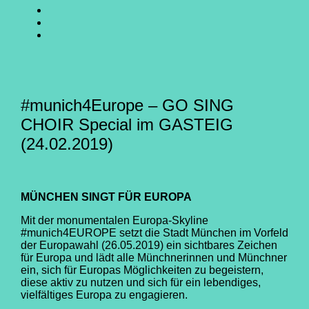
SING
GO
CHOIR
SING
GO
@
CHOIR
SING
E-
Facebook
@
CHOIR
Mail
Youtube
@
Instagram
#munich4Europe – GO SING
CHOIR Special im GASTEIG
(24.02.2019)
MÜNCHEN SINGT FÜR EUROPA
Mit der monumentalen Europa-Skyline
#munich4EUROPE setzt die Stadt München im Vorfeld
der Europawahl (26.05.2019) ein sichtbares Zeichen
für Europa und lädt alle Münchnerinnen und Münchner
ein, sich für Europas Möglichkeiten zu begeistern,
diese aktiv zu nutzen und sich für ein lebendiges,
vielfältiges Europa zu engagieren.