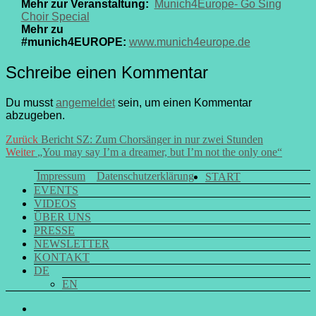
Mehr zur Veranstaltung:
Munich4Europe- Go Sing
Choir Special
Mehr zu
#munich4EUROPE:
www.munich4europe.de
Schreibe einen Kommentar
Du musst
angemeldet
sein, um einen Kommentar
abzugeben.
Beitrags-
Vorheriger
Zurück
Bericht SZ: Zum Chorsänger in nur zwei Stunden
Nächster
Beitrag:
Weiter
„You may say I’m a dreamer, but I’m not the only one“
Navigation
Beitrag:
Impressum
Datenschutzerklärung
START
EVENTS
VIDEOS
ÜBER UNS
PRESSE
NEWSLETTER
KONTAKT
DE
EN
GO