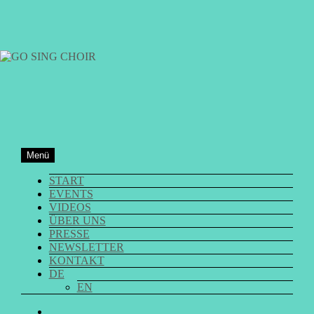
Zum
Inhalt
springen
GO SING CHOIR
Menü
START
EVENTS
VIDEOS
ÜBER UNS
PRESSE
NEWSLETTER
KONTAKT
DE
EN
GO