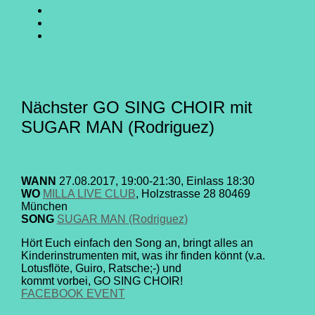
SING
GO
CHOIR
SING
GO
@
CHOIR
SING
E-
Facebook
@
CHOIR
Mail
Youtube
@
Instagram
Nächster GO SING CHOIR mit
SUGAR MAN (Rodriguez)
WANN
27.08.2017, 19:00-21:30, Einlass 18:30
WO
MILLA LIVE CLUB
, Holzstrasse 28 80469
München
SONG
SUGAR MAN (Rodriguez)
Hört Euch einfach den Song an, bringt alles an
Kinderinstrumenten mit, was ihr finden könnt (v.a.
Lotusflöte, Guiro, Ratsche;-) und
kommt vorbei, GO SING CHOIR!
FACEBOOK EVENT