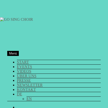
Zum
Inhalt
springen
GO SING CHOIR
Menü
START
EVENTS
VIDEOS
ÜBER UNS
PRESSE
NEWSLETTER
KONTAKT
DE
EN
GO