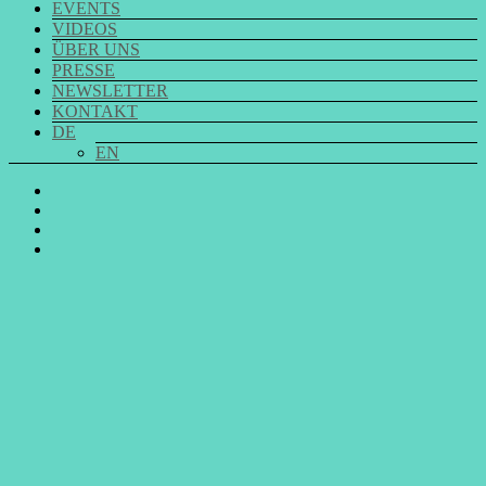
EVENTS
VIDEOS
ÜBER UNS
PRESSE
NEWSLETTER
KONTAKT
DE
EN
GO
SING
GO
CHOIR
SING
GO
@
CHOIR
SING
E-
Facebook
@
CHOIR
Mail
Youtube
@
Instagram