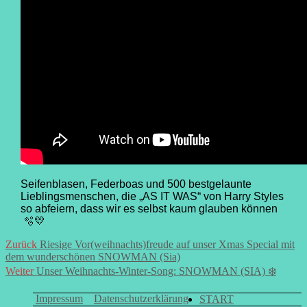
Seifenblasen, Federboas und 500 bestgelaunte
Lieblingsmenschen, die „AS IT WAS“ von Harry Styles
so abfeiern, dass wir es selbst kaum glauben können
🫧💛
Beitrags-
Vorheriger
Zurück
Riesige Vor(weihnachts)freude auf unser Xmas Special mit
Beitrag:
dem wunderschönen SNOWMAN (Sia)
Navigation
Nächster
Weiter
Unser Weihnachts-Winter-Song: SNOWMAN (SIA) ❄️
Beitrag:
Impressum
Datenschutzerklärung
START