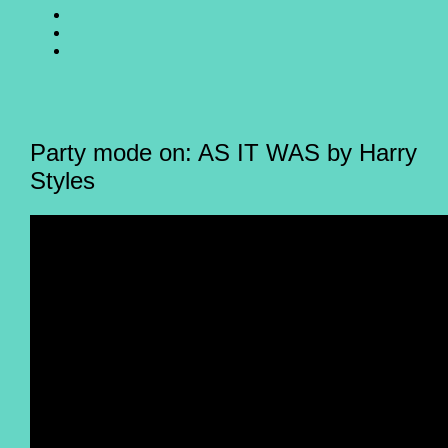
SING
GO
CHOIR
SING
GO
@
CHOIR
SING
E-
Facebook
@
CHOIR
Mail
Youtube
@
Instagram
Party mode on: AS IT WAS by Harry
Styles