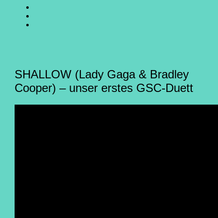
SING
GO
CHOIR
SING
GO
@
CHOIR
SING
E-
Facebook
@
CHOIR
Mail
Youtube
@
Instagram
SHALLOW (Lady Gaga & Bradley
Cooper) – unser erstes GSC-Duett