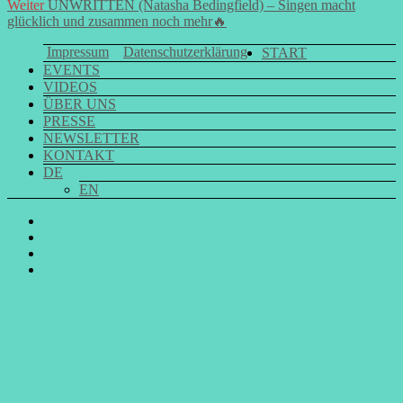
Nächster
Beitrag:
Weiter
UNWRITTEN (Natasha Bedingfield) – Singen macht
Navigation
Beitrag:
glücklich und zusammen noch mehr🔥
Impressum
Datenschutzerklärung
START
EVENTS
VIDEOS
ÜBER UNS
PRESSE
NEWSLETTER
KONTAKT
DE
EN
GO
SING
GO
CHOIR
SING
GO
@
CHOIR
SING
E-
Facebook
@
CHOIR
Mail
Youtube
@
Instagram