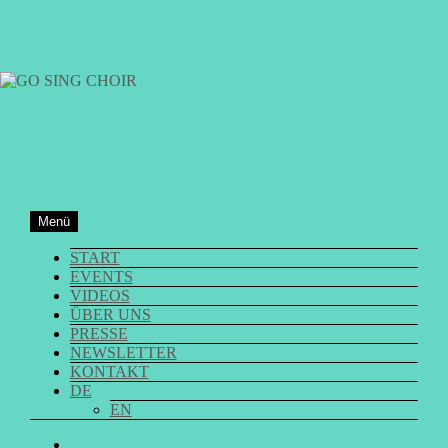
Zum
Inhalt
springen
GO SING CHOIR
Menü
START
EVENTS
VIDEOS
ÜBER UNS
PRESSE
NEWSLETTER
KONTAKT
DE
EN
GO