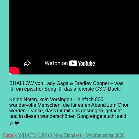
SHALLOW von Lady Gaga & Bradley Cooper – was
für ein epischer Song für das allererste GSC-Duett!
Keine Noten, kein Vorsingen – einfach 800
wundervolle Menschen, die für einen Abend zum Chor
werden. Danke, dass ihr mit uns gesungen, gelacht
und in diesen wunderschönen Song eingetaucht seid
🎶❤️
Beitrags-
Vorheriger
Zurück
WHAT’S UP? (4 Non Blondes) – Weltfrauentag 2026