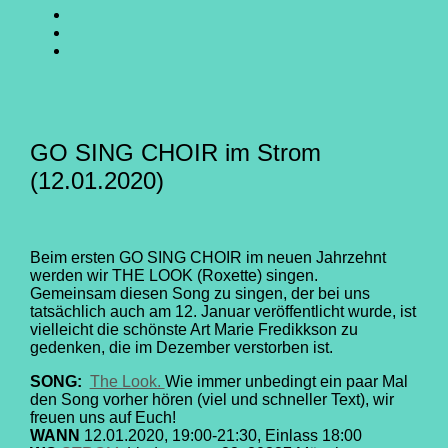
SING
GO
CHOIR
SING
GO
@
CHOIR
SING
E-
Facebook
@
CHOIR
Mail
Youtube
@
Instagram
GO SING CHOIR im Strom
(12.01.2020)
Beim ersten GO SING CHOIR im neuen Jahrzehnt
werden wir THE LOOK (Roxette) singen.
Gemeinsam diesen Song zu singen, der bei uns
tatsächlich auch am 12. Januar veröffentlicht wurde, ist
vielleicht die schönste Art Marie Fredikkson zu
gedenken, die im Dezember verstorben ist.
SONG:
The Look.
Wie immer unbedingt ein paar Mal
den Song vorher hören (viel und schneller Text), wir
freuen uns auf Euch!
WANN
12.01.2020, 19:00-21:30, Einlass 18:00