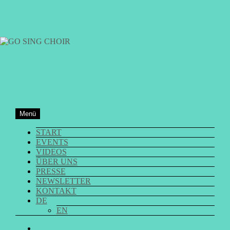
Zum
Inhalt
springen
GO SING CHOIR
Menü
START
EVENTS
VIDEOS
ÜBER UNS
PRESSE
NEWSLETTER
KONTAKT
DE
EN
GO