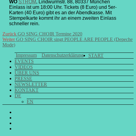
WO
STROM
, Lindwurmstr. 88, 80337 München
Einlass ist um 18:00 Uhr. Tickets (8 Euro) und 5er-
Karten (40 Euro) gibt es an der Abendkasse. Mit
Stempelkarte kommt ihr an einem zweiten Einlass
schneller rein.
Beitrags-
Vorheriger
Zurück
GO SING CHOIR Termine 2020
Nächster
Beitrag:
Weiter
GO SING CHOIR singt PEOPLE ARE PEOPLE (Depeche
Navigation
Beitrag:
Mode)
Impressum
Datenschutzerklärung
START
EVENTS
VIDEOS
ÜBER UNS
PRESSE
NEWSLETTER
KONTAKT
DE
EN
GO
SING
GO
CHOIR
SING
GO
@
CHOIR
SING
E-
Facebook
@
CHOIR
Mail