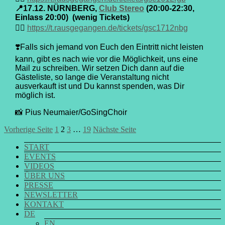
📍17.12. NÜRNBERG,
Club Stereo
(20:00-22:30,
Einlass 20:00) (wenig Tickets)
👉🏼
https://t.rausgegangen.de/tickets/gsc1712nbg
❣️Falls sich jemand von Euch den Eintritt nicht leisten
kann, gibt es nach wie vor die Möglichkeit, uns eine
Mail zu schreiben. Wir setzen Dich dann auf die
Gästeliste, so lange die Veranstaltung nicht
ausverkauft ist und Du kannst spenden, was Dir
möglich ist.
📸 Pius Neumaier/GoSingChoir
Seitennummerierung
Seite
Seite
Seite
Seite
Vorherige Seite
1
2
3
…
19
Nächste Seite
der
START
EVENTS
Beiträge
VIDEOS
ÜBER UNS
PRESSE
NEWSLETTER
KONTAKT
DE
EN