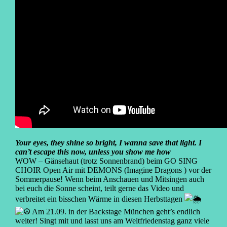
Your eyes, they shine so bright, I wanna save that light. I
can’t escape this now, unless you show me how
WOW – Gänsehaut (trotz Sonnenbrand) beim GO SING
CHOIR Open Air mit DEMONS (Imagine Dragons ) vor der
Sommerpause! Wenn beim Anschauen und Mitsingen auch
bei euch die Sonne scheint, teilt gerne das Video und
verbreitet ein bisschen Wärme in diesen Herbsttagen
Am 21.09. in der Backstage München geht’s endlich
weiter! Singt mit und lasst uns am Weltfriedenstag ganz viele