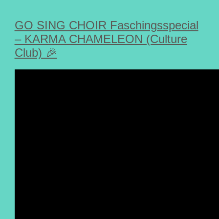
GO SING CHOIR Faschingsspecial
– KARMA CHAMELEON (Culture
Club) 🎉