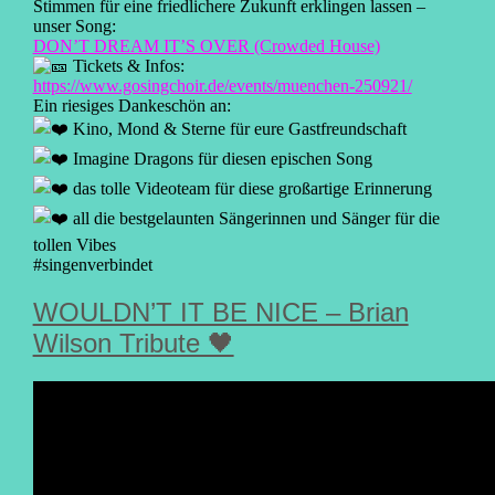
Stimmen für eine friedlichere Zukunft erklingen lassen –
unser Song:
DON’T DREAM IT’S OVER (Crowded House)
Tickets & Infos:
https://www.gosingchoir.de/events/muenchen-250921/
Ein riesiges Dankeschön an:
Kino, Mond & Sterne für eure Gastfreundschaft
Imagine Dragons für diesen epischen Song
das tolle Videoteam für diese großartige Erinnerung
all die bestgelaunten Sängerinnen und Sänger für die
tollen Vibes
#singenverbindet
WOULDN’T IT BE NICE – Brian
Wilson Tribute 🖤