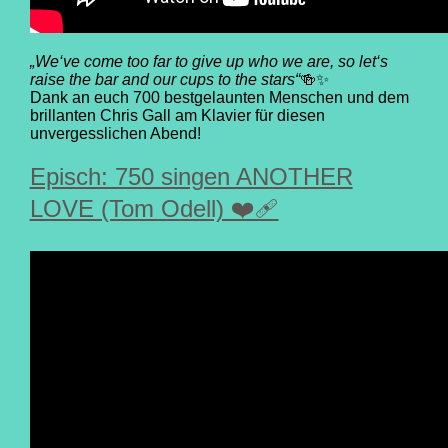
„We‘ve come too far to give up who we are, so let‘s
raise the bar and our cups to the stars“
🍻✨
Dank an euch 700 bestgelaunten Menschen und dem
brillanten Chris Gall am Klavier für diesen
unvergesslichen Abend!
Episch: 750 singen ANOTHER
LOVE (Tom Odell) ❤️‍🩹