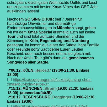
schrägsten, kitschigsten Weihnachts-Outfits und lasst
uns zusammen mit besten Xmas Vibes das GSC Jahr
ausklingen lassen!
Nachdem
GO SING CHOIR
seit 7 Jahren für
hartnäckige Ohrwürmer und übermäßige
Endorphinausschüttungen in
München
sorgt, gehen
wir mit dem
Xmas Special
erstmalig auch auf kleine
Tour
und sind total auf Eure Stimmen und die
Stimmung in
Köln, Regensburg und Nürnberg
gespannt. Ihr kommt aus einer der Städte, habt Familie
oder Freunde dort? Sagt gerne Euren Leuten
Bescheid, oder noch besser, nehmt sie gleich mit.
Nach der Xmas Tour gibt’s dann ein
gemeinsames
Songvideo aller Städte
.
📍06.12. KÖLN,
Helios37
(19:00-21:30, Einlass
18:00)
👉🏼
https://t.rausgegangen.de/tickets/go-sing-choir-
xmas-tour-koln-helios-37
📍15.12. MÜNCHEN,
Strom
(19:00-21:30, Einlass
18:00) (ausverkauft🙏🏽)
📍
16.12. REGENSBURG,
Degginger
(19:00-21:30,
Einlass 19:00)
👉🏼
https://t.rausgegangen.de/tickets/gsc1612rgb