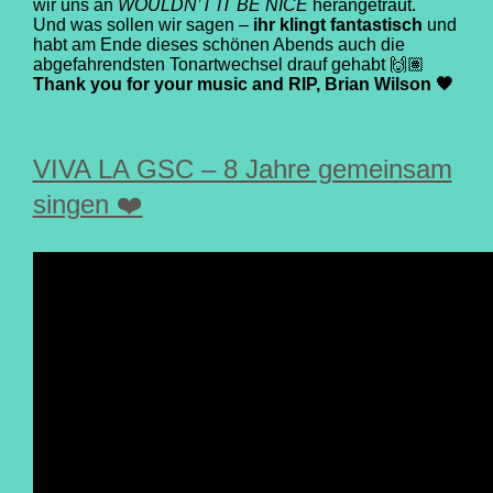
wir uns an
WOULDN’T IT BE NICE
herangetraut.
Und was sollen wir sagen –
ihr klingt fantastisch
und
habt am Ende dieses schönen Abends auch die
abgefahrendsten Tonartwechsel drauf gehabt 🙌🏽
Thank you for your music and RIP, Brian Wilson 🖤
VIVA LA GSC – 8 Jahre gemeinsam
singen ❤️