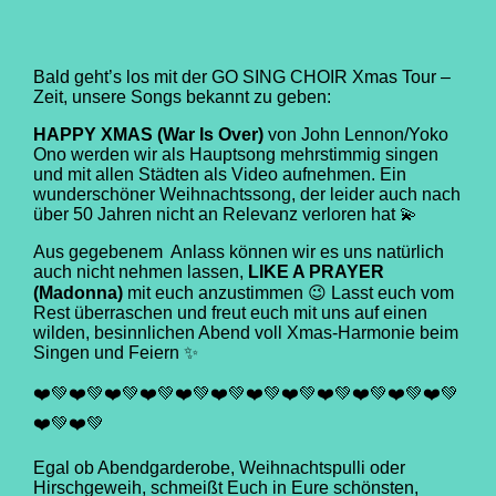
Bald geht’s los mit der GO SING CHOIR Xmas Tour –
Zeit, unsere Songs bekannt zu geben:
HAPPY XMAS (War Is Over)
von John Lennon/Yoko
Ono werden wir als Hauptsong mehrstimmig singen
und mit allen Städten als Video aufnehmen. Ein
wunderschöner Weihnachtssong, der leider auch nach
über 50 Jahren nicht an Relevanz verloren hat 💫
Aus gegebenem
Anlass können wir es uns natürlich
auch nicht nehmen lassen,
LIKE A PRAYER
(Madonna)
mit euch anzustimmen 😉 Lasst euch vom
Rest überraschen und freut euch mit uns auf einen
wilden, besinnlichen Abend voll Xmas-Harmonie beim
Singen und Feiern ✨
❤️💚❤️💚❤️💚❤️💚❤️💚❤️💚❤️💚❤️💚❤️💚❤️💚❤️💚❤️💚
❤️💚❤️💚
Egal ob Abendgarderobe, Weihnachtspulli oder
Hirschgeweih, schmeißt Euch in Eure schönsten,